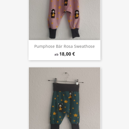
Pumphose Bär Rosa Sweathose
18,00 €
ab